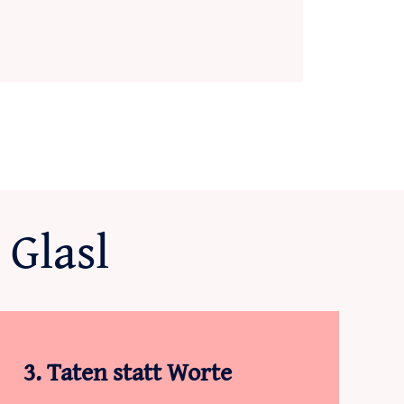
 Glasl
3. Taten statt Worte