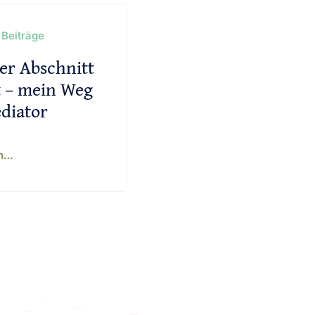
 Beiträge
er Abschnitt
t – mein Weg
diator
en…